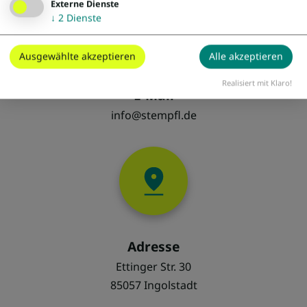
Externe Dienste
↓
2
Dienste
Ausgewählte akzeptieren
Alle akzeptieren
Realisiert mit Klaro!
E-Mail
info@stempfl.de
Adresse
Ettinger Str. 30
85057 Ingolstadt