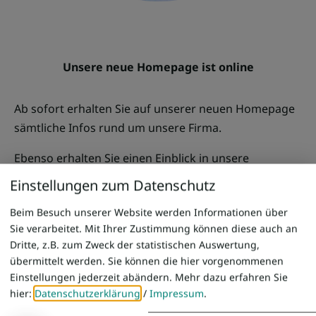
Unsere neue Homepage ist online
Ab sofort erhalten Sie auf unserer neuen Homepage
sämtliche Infos rund um unsere Firma.
Ebenso erhalten Sie einen Einblick in unsere
Geschichte, den Fuhrpark und nützliche Infos zu
Einstellungen zum Datenschutz
unseren Linienverkehr
Beim Besuch unserer Website werden Informationen über
Die Homepage wird laufend aktualisiert und
Sie verarbeitet. Mit Ihrer Zustimmung können diese auch an
erweitert
Dritte, z.B. zum Zweck der statistischen Auswertung,
übermittelt werden. Sie können die hier vorgenommenen
Einstellungen jederzeit abändern.
Mehr dazu erfahren Sie
hier:
Datenschutzerklärung
/
Impressum
.