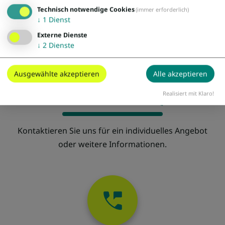
Technisch notwendige Cookies
(immer erforderlich)
↓
1
Dienst
Externe Dienste
↓
2
Dienste
Ausgewählte akzeptieren
Alle akzeptieren
Bereit für Ihre Reise?
Realisiert mit Klaro!
Kontaktieren Sie uns für ein individuelles Angebot
oder weitere Informationen.