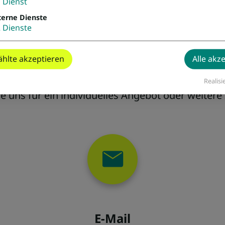
1
Dienst
terne Dienste
2
Dienste
reit für Ihre Rei
hlte akzeptieren
Alle akz
Realisi
ie uns für ein individuelles Angebot oder weitere
E-Mail