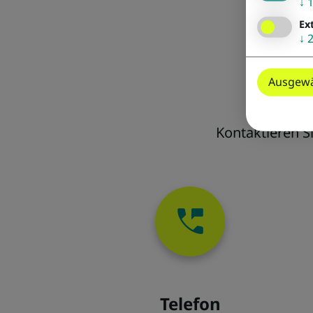
↓
Ex
↓
Be
Ausgewä
Kontaktieren S
Telefon