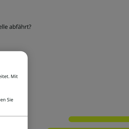
lle abfährt?
tet. Mit
en Sie