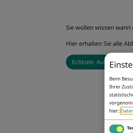
Sie wollen wissen wann 
Hier erhalten Sie alle Ab
Echtzeit- Auskunft
Einst
Beim Besuc
Ihrer Zust
statistisc
vorgenomm
hier:
Date
Te