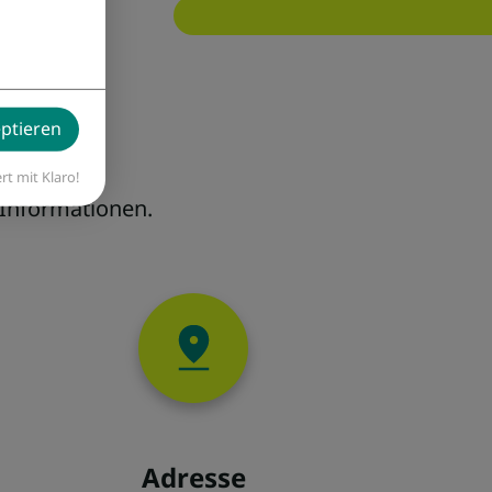
se?
eptieren
ert mit Klaro!
 Informationen.
Adresse